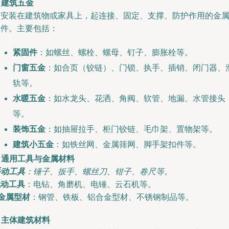
. 建筑五金
指安装在建筑物或家具上，起连接、固定、支撑、防护作用的金
部件。主要包括：
紧固件
：如螺丝、螺栓、螺母、钉子、膨胀栓等。
门窗五金
：如合页（铰链）、门锁、执手、插销、闭门器、
轨等。
水暖五金
：如水龙头、花洒、角阀、软管、地漏、水管接头
等。
装饰五金
：如抽屉拉手、柜门铰链、毛巾架、置物架等。
建筑小五金
：如铁丝网、金属筛网、脚手架扣件等。
. 通用工具与金属材料
手动工具
：锤子、扳手、螺丝刀、钳子、卷尺等。
电动工具
：电钻、角磨机、电锤、云石机等。
金属型材
：钢管、铁板、铝合金型材、不锈钢制品等。
. 主体建筑材料