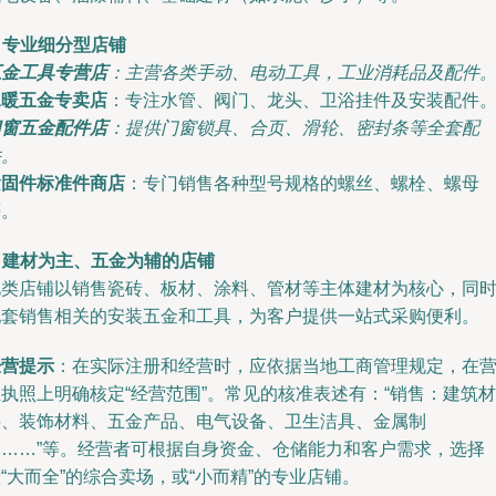
. 专业细分型店铺
五金工具专营店
：主营各类手动、电动工具，工业消耗品及配件
水暖五金专卖店
：专注水管、阀门、龙头、卫浴挂件及安装配件
门窗五金配件店
：提供门窗锁具、合页、滑轮、密封条等全套配
件。
紧固件标准件商店
：专门销售各种型号规格的螺丝、螺栓、螺母
等。
. 建材为主、五金为辅的店铺
此类店铺以销售瓷砖、板材、涂料、管材等主体建材为核心，同
配套销售相关的安装五金和工具，为客户提供一站式采购便利。
经营提示
：在实际注册和经营时，应依据当地工商管理规定，在
执照上明确核定“经营范围”。常见的核准表述有：“销售：建筑材
料、装饰材料、五金产品、电气设备、卫生洁具、金属制
品……”等。经营者可根据自身资金、仓储能力和客户需求，选择
“大而全”的综合卖场，或“小而精”的专业店铺。