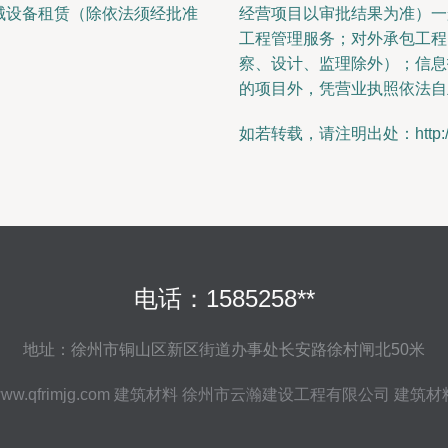
械设备租赁（除依法须经批准
经营项目以审批结果为准）一
工程管理服务；对外承包工程
察、设计、监理除外）；信息
的项目外，凭营业执照依法自
如若转载，请注明出处：http://www.q
电话：1585258**
地址：徐州市铜山区新区街道办事处长安路徐村闸北50米
ww.qfrimjg.com
建筑材料
徐州市云瀚建设工程有限公司
建筑材